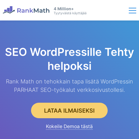
4 Million+
Tyytyväistä käyttäjää
SEO WordPressille
Tehty
helpoksi
Rank Math on tehokkain tapa lisätä WordPressin
PARHAAT SEO-työkalut verkkosivustollesi.
LATAA ILMAISEKSI
Kokeile Demoa tästä