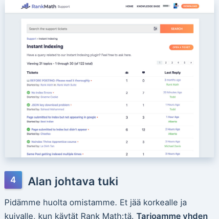
Alan johtava tuki
Pidämme huolta omistamme. Et jää korkealle ja
kuivalle, kun käytät Rank Math:tä.
Tarjoamme yhden