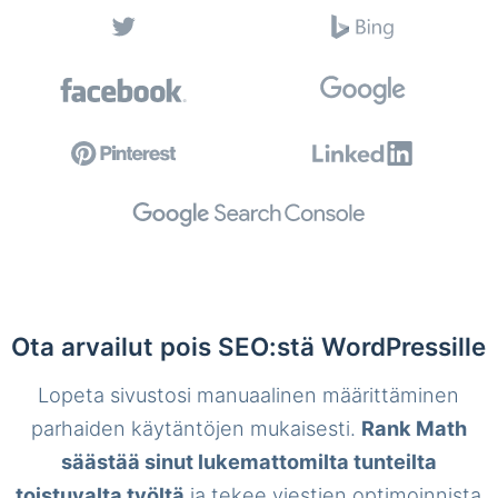
Ota arvailut pois SEO:stä WordPressille
Lopeta sivustosi manuaalinen määrittäminen
parhaiden käytäntöjen mukaisesti.
Rank Math
säästää sinut lukemattomilta tunteilta
toistuvalta työltä
ja tekee viestien optimoinnista