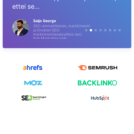
ettei se…
Saijo George
SEO-ammattilainen, markkinointi-
ja Envaton SEO-
markkinointianalyytikko (ex)
tl;dr Marketing.com