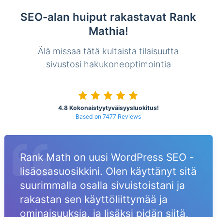
SEO-alan huiput rakastavat Rank
Mathia!
Älä missaa tätä kultaista tilaisuutta
sivustosi hakukoneoptimointia
4.8 Kokonaistyytyväisyysluokitus!
Based on 7477 Reviews
Rank Math on uusi WordPress SEO -
lisäosasuosikkini. Olen käyttänyt sitä
suurimmalla osalla sivuistoistani ja
rakastan sen käyttöliittymää ja
ominaisuuksia, ja lisäksi pidän siitä,