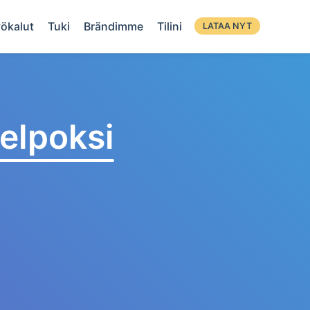
ökalut
Tuki
Brändimme
Tilini
LATAA NYT
elpoksi