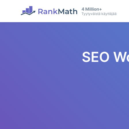
4 Million+
Tyytyväistä käyttäjää
SEO Wo