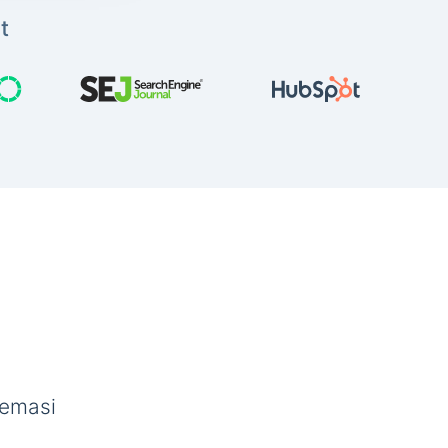
t
semasi