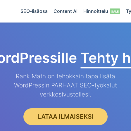
SEO-lisäosa
Content AI
Hinnoittelu
Ty
rdPressille
Tehty h
Rank Math on tehokkain tapa lisätä
WordPressin PARHAAT SEO-työkalut
verkkosivustollesi.
LATAA ILMAISEKSI