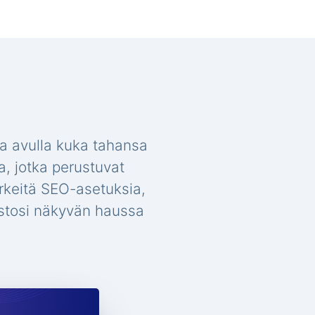
a avulla kuka tahansa
a, jotka perustuvat
ärkeitä SEO-asetuksia,
vustosi näkyvän haussa