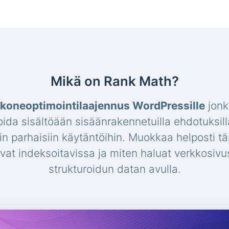
Mikä on Rank Math?
koneoptimointilaajennus WordPressille
jonk
oida sisältöään sisäänrakennetuilla ehdotuksill
hin parhaisiin käytäntöihin. Muokkaa helposti t
 ovat indeksoitavissa ja miten haluat verkkosi
strukturoidun datan avulla.