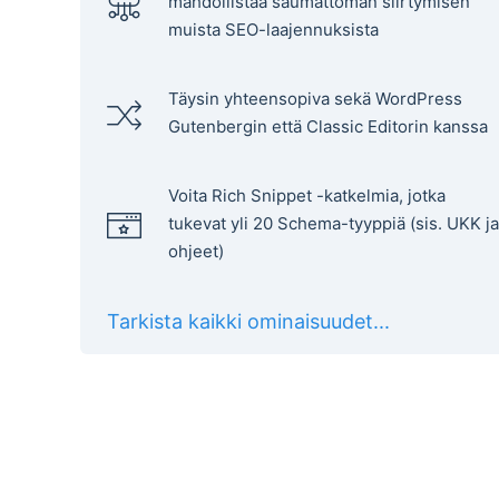
mahdollistaa saumattoman siirtymisen
muista SEO-laajennuksista
Täysin yhteensopiva sekä WordPress
Gutenbergin että Classic Editorin kanssa
Voita Rich Snippet -katkelmia, jotka
tukevat yli 20 Schema-tyyppiä (sis. UKK ja
ohjeet)
Tarkista kaikki ominaisuudet...