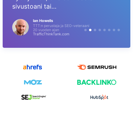
sivustoani tai…
Ian Howells
TTT:n perustaja ja SEO-veteraani
20 vuoden ajan
TrafficThinkTank.com