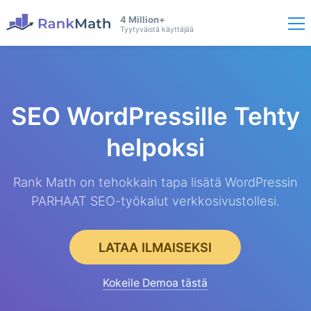
4 Million+
Tyytyväistä käyttäjää
SEO WordPressille
Tehty
helpoksi
Rank Math on tehokkain tapa lisätä WordPressin
PARHAAT SEO-työkalut verkkosivustollesi.
LATAA ILMAISEKSI
Kokeile Demoa tästä