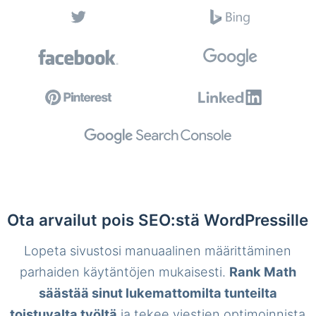
Ota arvailut pois SEO:stä WordPressille
Lopeta sivustosi manuaalinen määrittäminen
parhaiden käytäntöjen mukaisesti.
Rank Math
säästää sinut lukemattomilta tunteilta
toistuvalta työltä
ja tekee viestien optimoinnista