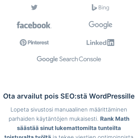
Ota arvailut pois SEO:stä WordPressille
Lopeta sivustosi manuaalinen määrittäminen
parhaiden käytäntöjen mukaisesti.
Rank Math
säästää sinut lukemattomilta tunteilta
toistuvalta työltä
ja tekee viestien optimoinnista