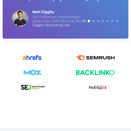
Matt Diggity
SEO Influencer, konferenssin
pääpuhuja, esillä SEJ:ssä, Ahrefs
Diggity Marketing.com