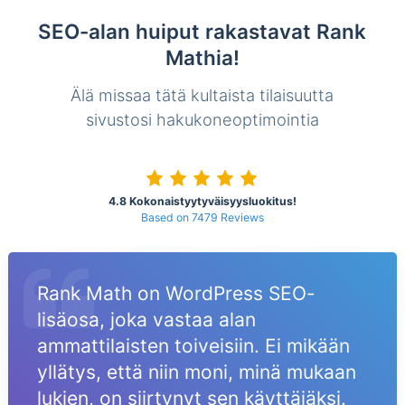
SEO-alan huiput rakastavat Rank
Mathia!
Älä missaa tätä kultaista tilaisuutta
sivustosi hakukoneoptimointia
4.8 Kokonaistyytyväisyysluokitus!
Based on 7479 Reviews
Rank Math on WordPress SEO-
lisäosa, joka vastaa alan
ammattilaisten toiveisiin. Ei mikään
yllätys, että niin moni, minä mukaan
lukien, on siirtynyt sen käyttäjäksi.