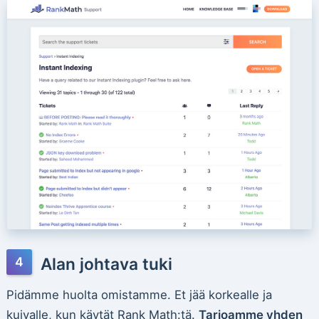
Alan johtava tuki
Pidämme huolta omistamme. Et jää korkealle ja
kuivalle, kun käytät Rank Math:tä.
Tarjoamme yhden