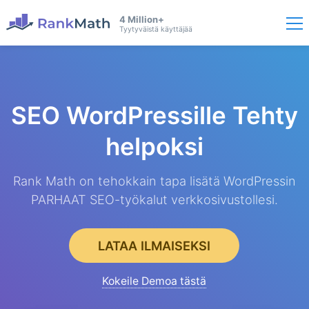
4 Million+
Tyytyväistä käyttäjää
SEO WordPressille
Tehty
helpoksi
Rank Math on tehokkain tapa lisätä WordPressin
PARHAAT SEO-työkalut verkkosivustollesi.
LATAA ILMAISEKSI
Kokeile Demoa tästä