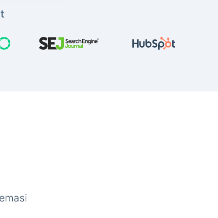
t
semasi