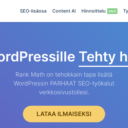
SEO-lisäosa
Content AI
Hinnoittelu
Ty
rdPressille
Tehty h
Rank Math on tehokkain tapa lisätä
WordPressin PARHAAT SEO-työkalut
verkkosivustollesi.
LATAA ILMAISEKSI