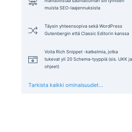
mahdollistaa saumattoman siirtymisen
muista SEO-laajennuksista
Täysin yhteensopiva sekä WordPress
Gutenbergin että Classic Editorin kanssa
Voita Rich Snippet -katkelmia, jotka
tukevat yli 20 Schema-tyyppiä (sis. UKK ja
ohjeet)
Tarkista kaikki ominaisuudet...