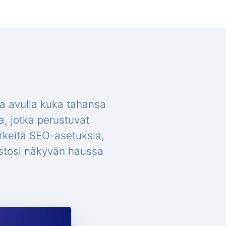
a avulla kuka tahansa
a, jotka perustuvat
ärkeitä SEO-asetuksia,
vustosi näkyvän haussa