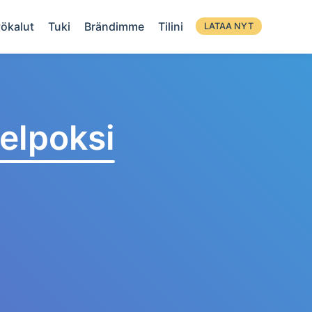
ökalut
Tuki
Brändimme
Tilini
LATAA NYT
elpoksi