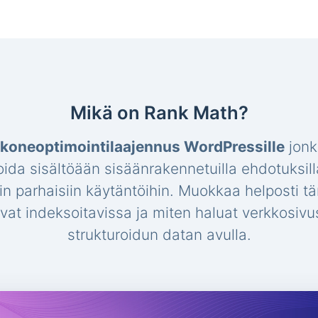
Mikä on Rank Math?
koneoptimointilaajennus WordPressille
jonk
oida sisältöään sisäänrakennetuilla ehdotuksill
hin parhaisiin käytäntöihin. Muokkaa helposti t
 ovat indeksoitavissa ja miten haluat verkkosi
strukturoidun datan avulla.