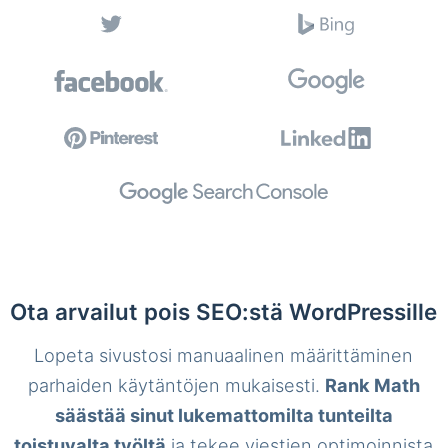
Ota arvailut pois SEO:stä WordPressille
Lopeta sivustosi manuaalinen määrittäminen
parhaiden käytäntöjen mukaisesti.
Rank Math
säästää sinut lukemattomilta tunteilta
toistuvalta työltä
ja tekee viestien optimoinnista