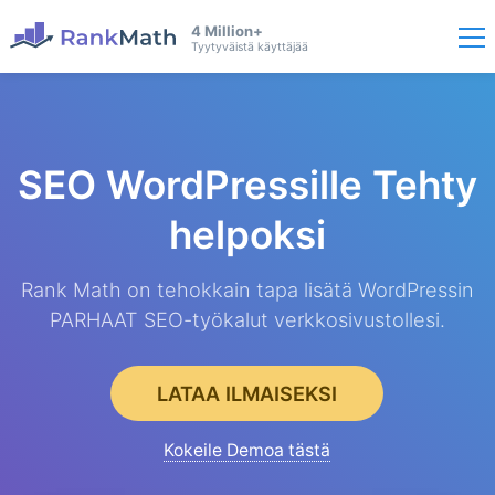
4 Million+
Tyytyväistä käyttäjää
SEO WordPressille
Tehty
helpoksi
Rank Math on tehokkain tapa lisätä WordPressin
PARHAAT SEO-työkalut verkkosivustollesi.
LATAA ILMAISEKSI
Kokeile Demoa tästä