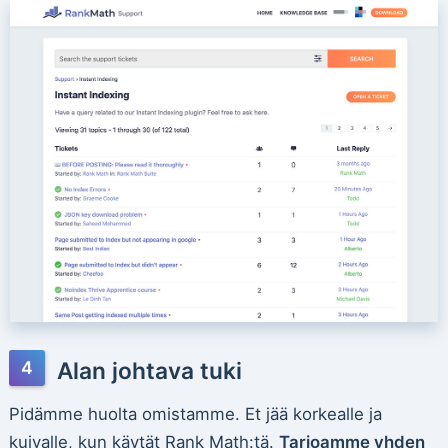
Alan johtava tuki
Pidämme huolta omistamme. Et jää korkealle ja
kuivalle, kun käytät Rank Math:tä.
Tarjoamme yhden