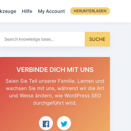
kzeuge
Hilfe
My Account
HERUNTERLADEN
Suchen
SUCHE
nach:
VERBINDE DICH MIT UNS
Seien Sie Teil unserer Familie. Lernen und
wachsen Sie mit uns, während wir die Art
und Weise ändern, wie WordPress SEO
durchgeführt wird.