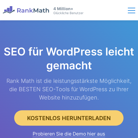
4 Million+
Glückliche Benutzer
SEO für WordPress
leicht
gemacht
Rank Math ist die leistungsstärkste Möglichkeit,
die BESTEN SEO-Tools für WordPress zu Ihrer
Website hinzuzufügen.
KOSTENLOS HERUNTERLADEN
Probieren Sie die Demo hier aus