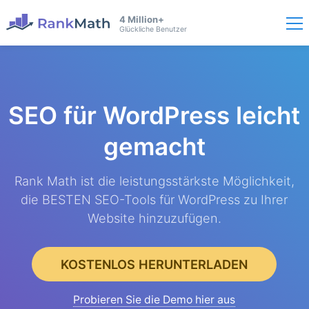
4 Million+
Glückliche Benutzer
SEO für WordPress
leicht
gemacht
Rank Math ist die leistungsstärkste Möglichkeit,
die BESTEN SEO-Tools für WordPress zu Ihrer
Website hinzuzufügen.
KOSTENLOS HERUNTERLADEN
Probieren Sie die Demo hier aus