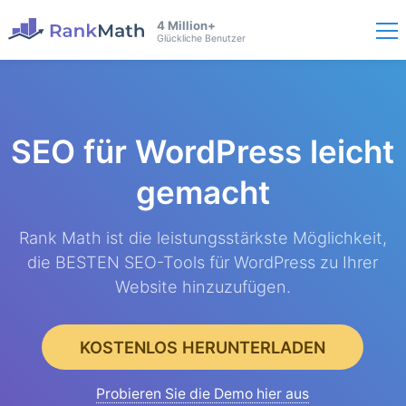
4 Million+
Glückliche Benutzer
SEO für WordPress
leicht
gemacht
Rank Math ist die leistungsstärkste Möglichkeit,
die BESTEN SEO-Tools für WordPress zu Ihrer
Website hinzuzufügen.
KOSTENLOS HERUNTERLADEN
Probieren Sie die Demo hier aus