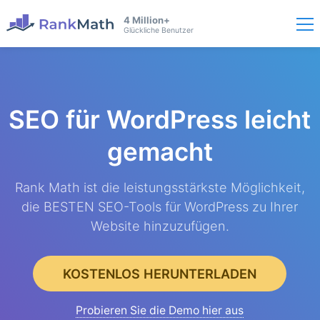
4 Million+
Glückliche Benutzer
SEO für WordPress
leicht
gemacht
Rank Math ist die leistungsstärkste Möglichkeit,
die BESTEN SEO-Tools für WordPress zu Ihrer
Website hinzuzufügen.
KOSTENLOS HERUNTERLADEN
Probieren Sie die Demo hier aus