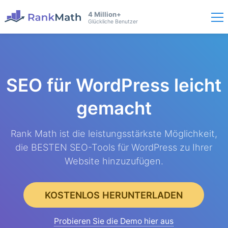
4 Million+
Glückliche Benutzer
SEO für WordPress
leicht
gemacht
Rank Math ist die leistungsstärkste Möglichkeit,
die BESTEN SEO-Tools für WordPress zu Ihrer
Website hinzuzufügen.
KOSTENLOS HERUNTERLADEN
Probieren Sie die Demo hier aus