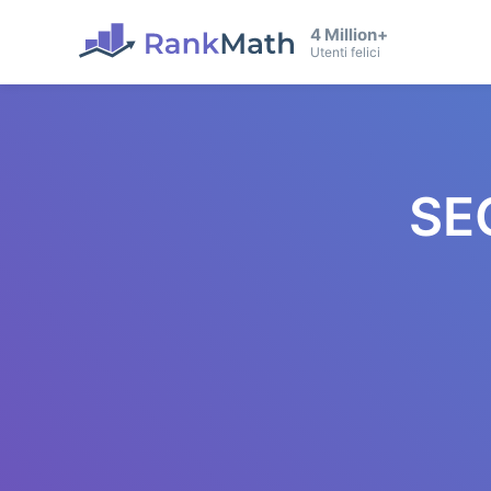
4 Million+
Utenti felici
SE