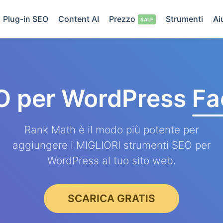
Plug-in SEO
Content AI
Prezzo
Strumenti
Ai
O per WordPress
Fa
Rank Math è il modo più potente per
aggiungere i MIGLIORI strumenti SEO per
WordPress al tuo sito web.
SCARICA GRATIS