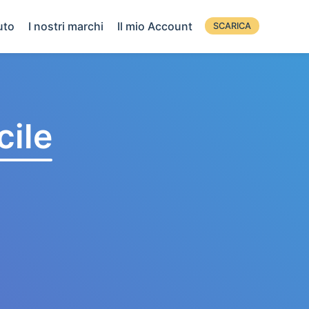
uto
I nostri marchi
Il mio Account
SCARICA
cile