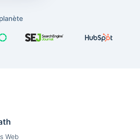
planète
ath
es Web