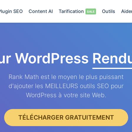
Plugin SEO
Content AI
Tarification
Outils
Aide
ur WordPress
Rendu
Rank Math est le moyen le plus puissant
d'ajouter les MEILLEURS outils SEO pour
WordPress à votre site Web.
TÉLÉCHARGER GRATUITEMENT