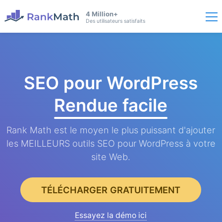
4 Million+
Des utilisateurs satisfaits
SEO pour WordPress
Rendue facile
Rank Math est le moyen le plus puissant d'ajouter
les MEILLEURS outils SEO pour WordPress à votre
site Web.
TÉLÉCHARGER GRATUITEMENT
Essayez la démo ici