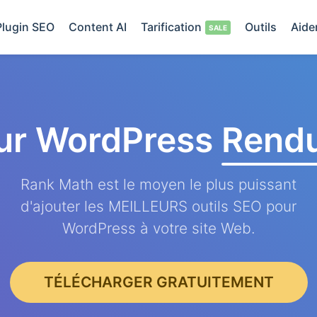
Plugin SEO
Content AI
Tarification
Outils
Aide
ur WordPress
Rendu
Rank Math est le moyen le plus puissant
d'ajouter les MEILLEURS outils SEO pour
WordPress à votre site Web.
TÉLÉCHARGER GRATUITEMENT