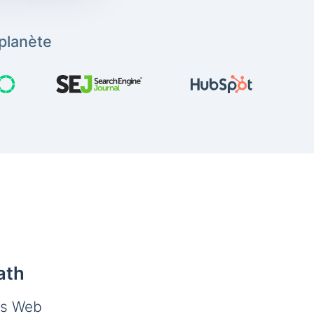
planète
ath
es Web