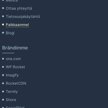
Meistä
Ottaa yhteyttä
Tietosuojakäytäntö
Palkkaamme!
Blogi
Brändimme
one.com
WP Rocket
Imagify
RocketCDN
Termly
Shore
SocialPilot