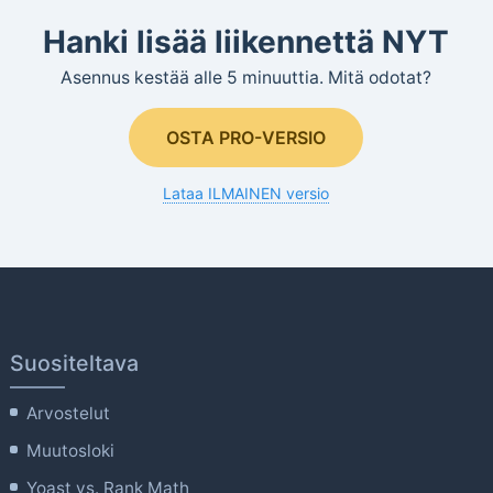
Hanki lisää liikennettä NYT
Asennus kestää alle 5 minuuttia. Mitä odotat?
OSTA PRO-VERSIO
Lataa ILMAINEN versio
Suositeltava
Arvostelut
Muutosloki
Yoast vs. Rank Math