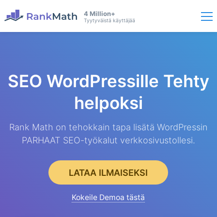
4 Million+
Tyytyväistä käyttäjää
SEO WordPressille
Tehty
helpoksi
Rank Math on tehokkain tapa lisätä WordPressin
PARHAAT SEO-työkalut verkkosivustollesi.
LATAA ILMAISEKSI
Kokeile Demoa tästä