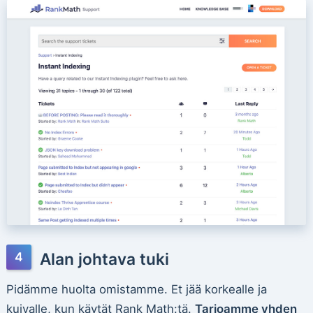
Alan johtava tuki
Pidämme huolta omistamme. Et jää korkealle ja
kuivalle, kun käytät Rank Math:tä.
Tarjoamme yhden