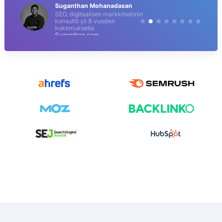
Suganthan Mohanadasan
SEO, digitaalisen markkinoinnin
konsultti yli 8 vuoden
kokemuksella
Suganthan.com