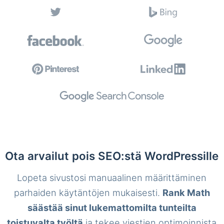
Ota arvailut pois SEO:stä WordPressille
Lopeta sivustosi manuaalinen määrittäminen
parhaiden käytäntöjen mukaisesti.
Rank Math
säästää sinut lukemattomilta tunteilta
toistuvalta työltä
ja tekee viestien optimoinnista