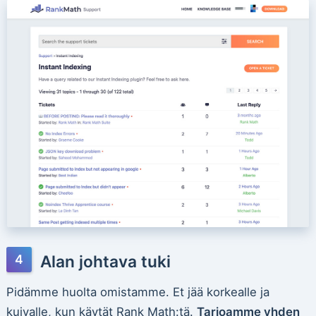
Alan johtava tuki
Pidämme huolta omistamme. Et jää korkealle ja
kuivalle, kun käytät Rank Math:tä.
Tarjoamme yhden