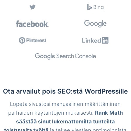
Ota arvailut pois SEO:stä WordPressille
Lopeta sivustosi manuaalinen määrittäminen
parhaiden käytäntöjen mukaisesti.
Rank Math
säästää sinut lukemattomilta tunteilta
toistuvalta työltä
ja tekee viestien optimoinnista