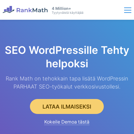
4 Million+
Tyytyväistä käyttäjää
SEO WordPressille
Tehty
helpoksi
Rank Math on tehokkain tapa lisätä WordPressin
PARHAAT SEO-työkalut verkkosivustollesi.
LATAA ILMAISEKSI
Kokeile Demoa tästä