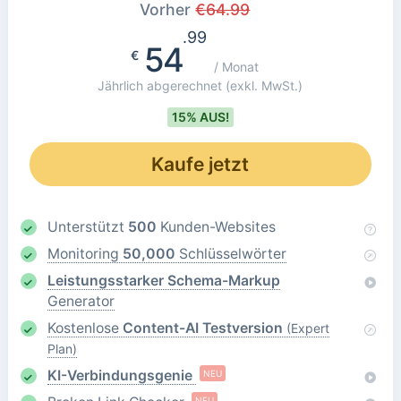
Vorher
€
64.99
.99
54
€
/ Monat
Jährlich abgerechnet
(exkl. MwSt.)
15% AUS!
Kaufe jetzt
Unterstützt
500
Kunden-Websites
Monitoring
50,000
Schlüsselwörter
Leistungsstarker Schema-Markup
Generator
Kostenlose
Content-AI Testversion
(Expert
Plan)
KI-Verbindungsgenie
NEU
NEU