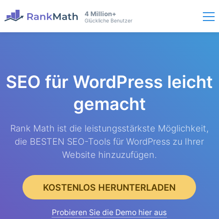
4 Million+
Glückliche Benutzer
SEO für WordPress
leicht
gemacht
Rank Math ist die leistungsstärkste Möglichkeit,
die BESTEN SEO-Tools für WordPress zu Ihrer
Website hinzuzufügen.
KOSTENLOS HERUNTERLADEN
Probieren Sie die Demo hier aus