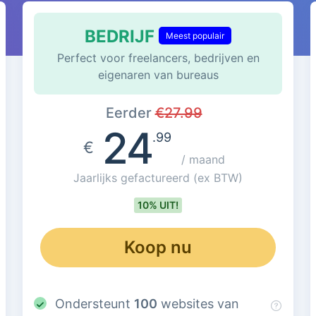
BEDRIJF
Meest populair
Perfect voor freelancers, bedrijven en
eigenaren van bureaus
Eerder
€
27.99
24
.99
€
/ maand
Jaarlijks gefactureerd
(ex BTW)
10% UIT!
Koop nu
Ondersteunt
100
websites van