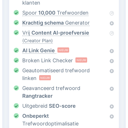
klanten
Spoor
10,000
Trefwoorden
Krachtig schema
Generator
Vrij
Content AI-proefversie
(Creator Plan)
AI Link Genie
NIEUW
Broken Link Checker
NIEUW
Geautomatiseerd trefwoord
linken
NIEUW
Geavanceerd trefwoord
Rangtracker
Uitgebreid
SEO-score
Onbeperkt
Trefwoordoptimalisatie