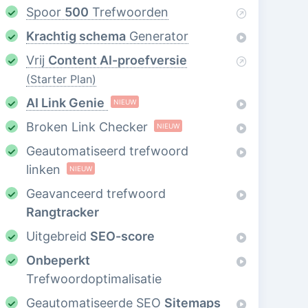
Spoor
500
Trefwoorden
Krachtig schema
Generator
Vrij
Content AI-proefversie
(Starter Plan)
AI Link Genie
NIEUW
Broken Link Checker
NIEUW
Geautomatiseerd trefwoord
linken
NIEUW
Geavanceerd trefwoord
Rangtracker
Uitgebreid
SEO-score
Onbeperkt
Trefwoordoptimalisatie
Geautomatiseerde SEO
Sitemaps