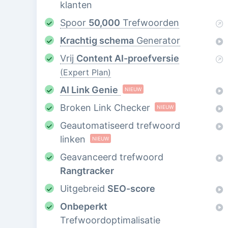
klanten
Spoor
50,000
Trefwoorden
Krachtig schema
Generator
Vrij
Content AI-proefversie
(Expert Plan)
AI Link Genie
NIEUW
Broken Link Checker
NIEUW
Geautomatiseerd trefwoord
linken
NIEUW
Geavanceerd trefwoord
Rangtracker
Uitgebreid
SEO-score
Onbeperkt
Trefwoordoptimalisatie