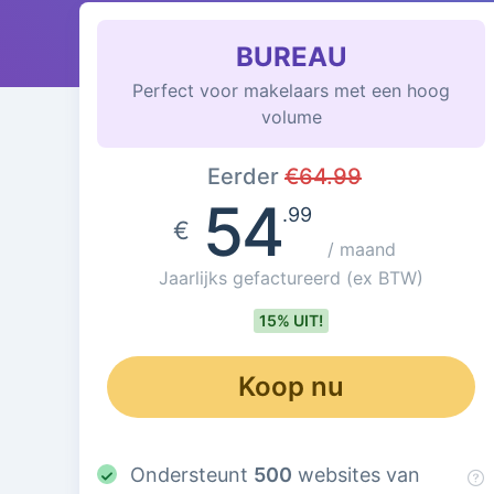
BUREAU
Perfect voor makelaars met een hoog
volume
Eerder
€
64.99
54
.99
€
/ maand
Jaarlijks gefactureerd
(ex BTW)
15% UIT!
Koop nu
Ondersteunt
500
websites van