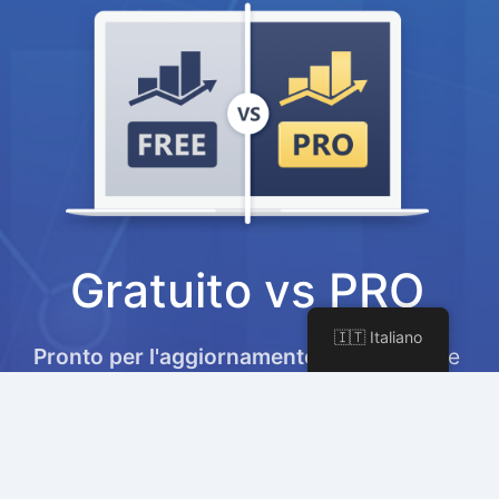
Gratuito vs PRO
🇮🇹 Italiano
Pronto per l'aggiornamento?
Scopri come
Rank Math PRO può aiutarti a portare i tuoi
sforzi di marketing e SEO a un livello
superiore.