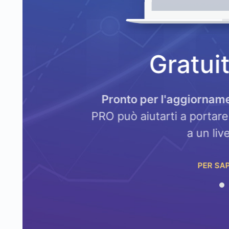
hemi
Gratui
ta a ottenere
Pronto per l'aggiornam
igliorano le
PRO può aiutarti a portare 
a un live
PER SAP