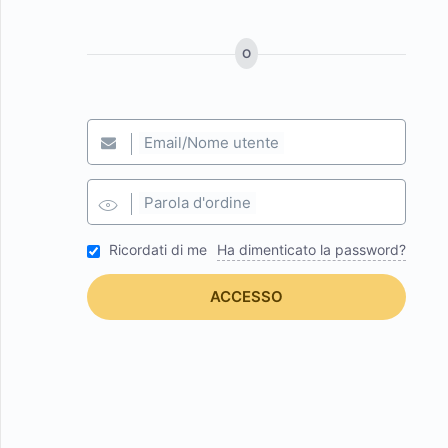
O
Generatore di sc
Email/Nome utente
l nostro potente generatore di schemi ti aiu
Parola d'ordine
risultati ricchi nei risultati di ricerca che m
Ricordati di me
Ha dimenticato la password?
percentuali di clic.
ACCESSO
PER SAPERNE DI PIÙ