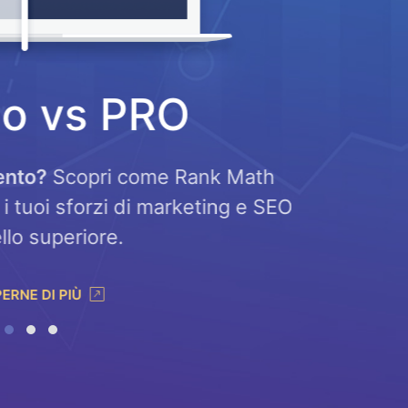
to vs PRO
ento?
Scopri come Rank Math
Usa il
i tuoi sforzi di marketing e SEO
diagnost
llo superiore.
ERNE DI PIÙ