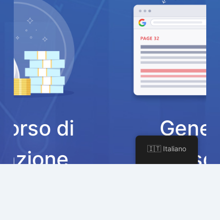
Generatore di
🇮🇹 Italiano
schemi
Il nostro potente generatore di schemi ti
aiuta a ottenere risultati ricchi nei risultati
di ricerca che migliorano le percentuali di