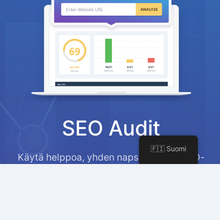
SEO Audit
🇫🇮 Suomi
Käytä helppoa, yhden napsautuksen SEO-
analysaattoriamme diagnosoidaksesi
yleisimmät ja tärkeimmät ongelmat
verkkosivustoillasi.