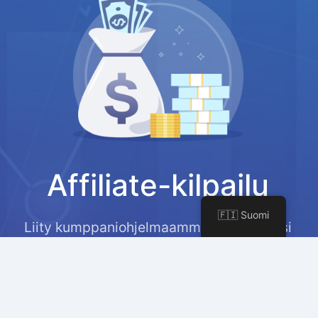
Affiliate-kilpailu
🇫🇮 Suomi
Liity kumppaniohjelmaamme ansaitaksesi
30% kiinteän palkkion jokaisesta myynnistä
ja mahdollisuuden voittaa $200 joka
kuukausi.