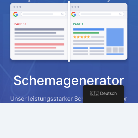
Schemagenerator
🇩🇪 Deutsch
Unser leistungsstarker Schema-Generator
hilft Ihnen, reichhaltige Ergebnisse in den
Suchergebnissen zu erzielen, was die
Klickraten verbessert.