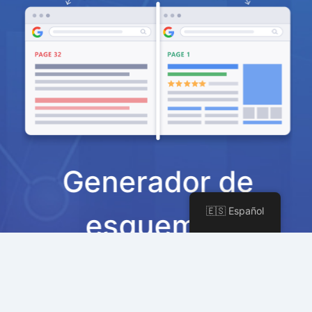
Generador de
🇪🇸 Español
esquemas
Nuestro poderoso generador de esquemas
lo ayuda a obtener resultados enriquecidos
en los resultados de búsqueda, lo que