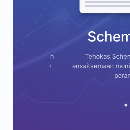
O
Schema g
a Rank Math
Tehokas Schema-gene
kkinoinnin
ansaitsemaan monipuolisia
parantaa na
LISÄ