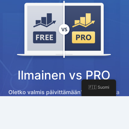
Ilmainen vs PRO
🇫🇮 Suomi
Oletko valmis päivittämään?
Katso, kuinka
Rank Math PRO voi auttaa sinua viemään
SEO:n ja markkinoinnin uudelle tasolle.
LISÄTIETOJA