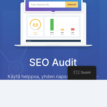
SEO Audit
🇫🇮 Suomi
Käytä helppoa, yhden napsautuksen SEO-
analysaattoriamme diagnosoidaksesi
yleisimmät ja tärkeimmät ongelmat
verkkosivustoillasi.