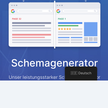
Schemagenerator
🇩🇪 Deutsch
Unser leistungsstarker Schema-Generator
hilft Ihnen, reichhaltige Ergebnisse in den
Suchergebnissen zu erzielen, was die
Klickraten verbessert.