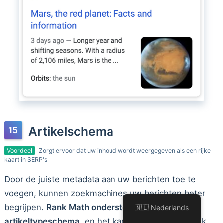
Artikelschema
Voordeel
Zorgt ervoor dat uw inhoud wordt weergegeven als een rijke
kaart in SERP's
Door de juiste metadata aan uw berichten toe te
voegen, kunnen zoekmachines uw berichten beter
begrijpen.
Rank Math ondersteunt volledig het
🇳🇱 Nederlands
artikeltypeschema
, en het kan met een enkele klik