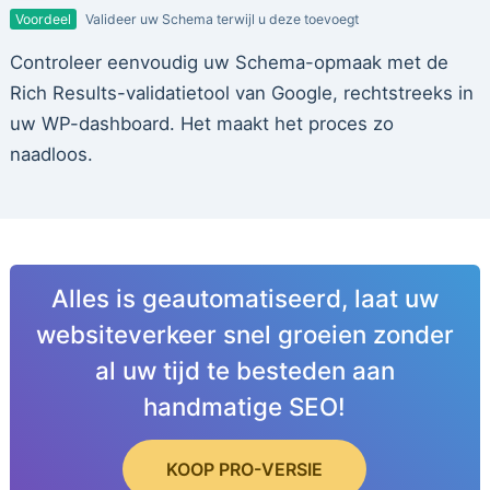
Voordeel
Valideer uw Schema terwijl u deze toevoegt
Controleer eenvoudig uw Schema-opmaak met de
Rich Results-validatietool van Google, rechtstreeks in
uw WP-dashboard. Het maakt het proces zo
naadloos.
Alles is geautomatiseerd, laat uw
websiteverkeer snel groeien zonder
al uw tijd te besteden aan
handmatige SEO!
KOOP PRO-VERSIE