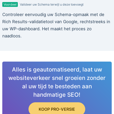
Voordeel
Valideer uw Schema terwijl u deze toevoegt
Controleer eenvoudig uw Schema-opmaak met de
Rich Results-validatietool van Google, rechtstreeks in
uw WP-dashboard. Het maakt het proces zo
naadloos.
Alles is geautomatiseerd, laat uw
websiteverkeer snel groeien zonder
al uw tijd te besteden aan
handmatige SEO!
KOOP PRO-VERSIE