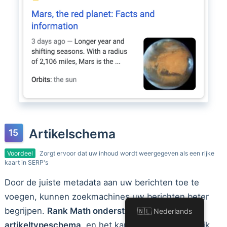
Artikelschema
Voordeel
Zorgt ervoor dat uw inhoud wordt weergegeven als een rijke
kaart in SERP's
Door de juiste metadata aan uw berichten toe te
voegen, kunnen zoekmachines uw berichten beter
begrijpen.
Rank Math ondersteunt volledig het
🇳🇱 Nederlands
artikeltypeschema
, en het kan met een enkele klik