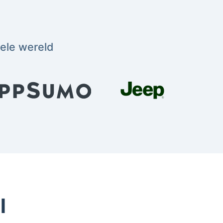
hele wereld
l