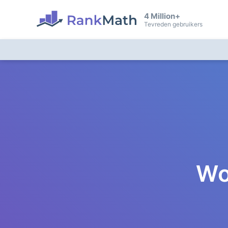
4 Million+
Tevreden gebruikers
Wo