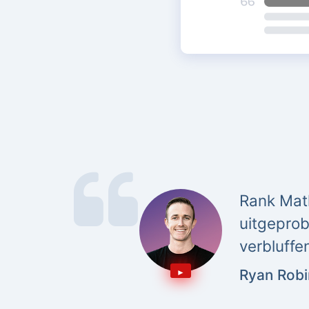
Rank Math
uitgeprob
verbluffe
Ryan Rob