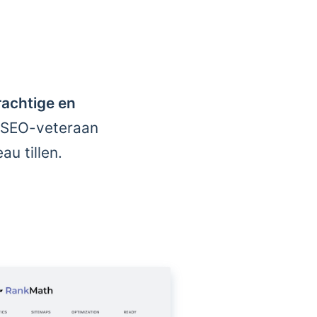
rachtige en
n SEO-veteraan
u tillen.