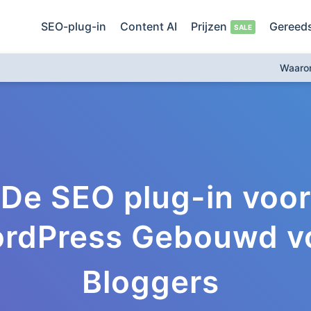
SEO-plug-in
Content AI
Prijzen
Gereed
Waaro
De SEO plug-in voor
rdPress Gebouwd v
Bloggers