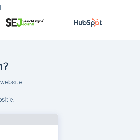
d
n?
 website
sitie.