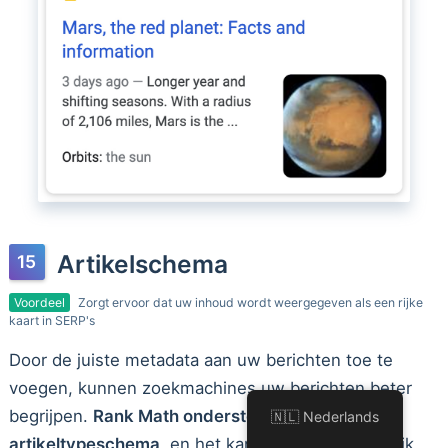
Artikelschema
Voordeel
Zorgt ervoor dat uw inhoud wordt weergegeven als een rijke
kaart in SERP's
Door de juiste metadata aan uw berichten toe te
voegen, kunnen zoekmachines uw berichten beter
begrijpen.
Rank Math ondersteunt volledig het
🇳🇱 Nederlands
artikeltypeschema
, en het kan met een enkele klik