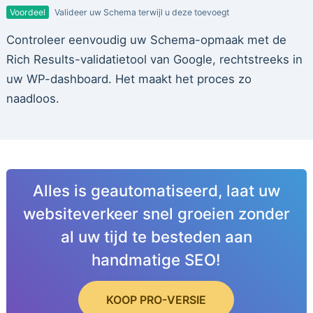
Voordeel
Valideer uw Schema terwijl u deze toevoegt
Controleer eenvoudig uw Schema-opmaak met de
Rich Results-validatietool van Google, rechtstreeks in
uw WP-dashboard. Het maakt het proces zo
naadloos.
Alles is geautomatiseerd, laat uw
websiteverkeer snel groeien zonder
al uw tijd te besteden aan
handmatige SEO!
KOOP PRO-VERSIE