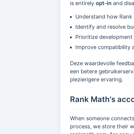
is entirely
opt-in
and disa
Understand how Rank M
Identify and resolve b
Prioritize development
Improve compatibility 
Deze waardevolle feedbac
een betere gebruikerserv
plezierigere ervaring.
Rank Math's acco
When someone connects th
process, we store their 