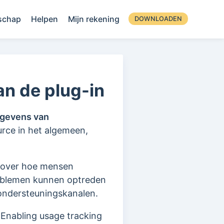
schap
Helpen
Mijn rekening
DOWNLOADEN
an de plug-in
egevens van
rce in het algemeen,
t over hoe mensen
roblemen kunnen optreden
 ondersteuningskanalen.
 Enabling usage tracking