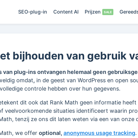
SEO-plug-in
Content AI
Prijzen
Gereed
het bijhouden van gebruik v
s van plug-ins ontvangen helemaal geen gebruiksg
eweldig omdat
,
in de geest van WordPress en open sou
volledige controle hebben over hun gegevens.
tekent dit ook dat Rank Math geen informatie heef
of veelvoorkomende situaties identificeert waarin p
 Math, tenzij ze ons dit laten weten via een van onze
Math, we offer
optional,
anonymous usage tracking
.