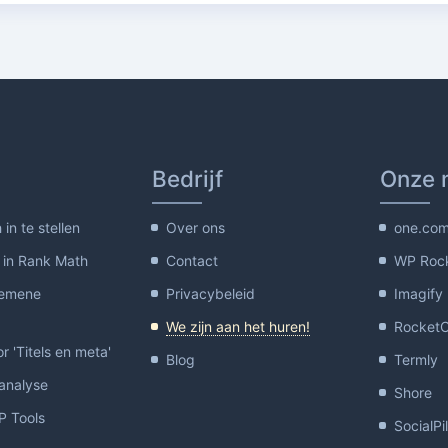
Bedrijf
Onze 
in te stellen
Over ons
one.co
 in Rank Math
Contact
WP Roc
gemene
Privacybeleid
Imagify
We zijn aan het huren!
Rocket
or 'Titels en meta'
Blog
Termly
-analyse
Shore
 Tools
SocialPi