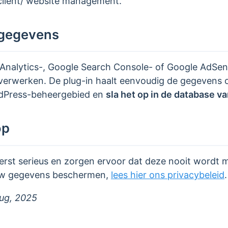
client/ website management.
-gegevens
Analytics-, Google Search Console- of Google AdSe
e verwerken. De plug-in haalt eenvoudig de gegevens 
rdPress-beheergebied en
sla het op in de database v
op
rst serieus en zorgen ervoor dat deze nooit wordt m
 uw gegevens beschermen,
lees hier ons privacybeleid
.
ug, 2025