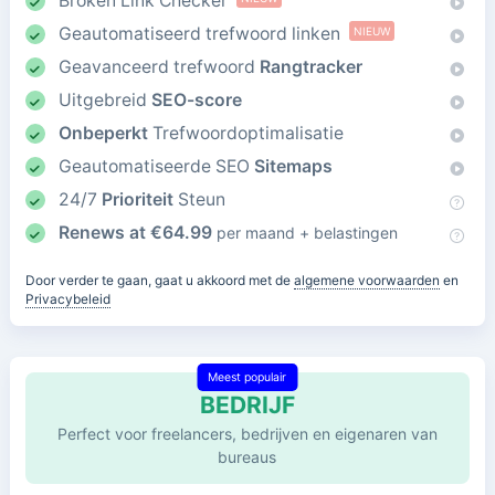
Broken Link Checker
Geautomatiseerd trefwoord linken
NIEUW
Geavanceerd trefwoord
Rangtracker
Uitgebreid
SEO-score
Onbeperkt
Trefwoordoptimalisatie
Geautomatiseerde SEO
Sitemaps
24/7
Prioriteit
Steun
Renews at
€
64.99
per maand + belastingen
Door verder te gaan, gaat u akkoord met de
algemene voorwaarden
en
Privacybeleid
Meest populair
BEDRIJF
Perfect voor freelancers, bedrijven en eigenaren van
bureaus