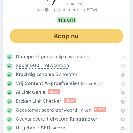
7
/ maand
Jaarlijks gefactureerd
(ex BTW)
11% UIT!
Koop nu
Onbeperkt
persoonlijke websites
Spoor
500
Trefwoorden
Krachtig schema
Generator
Vrij
Content AI-proefversie
(Starter Plan)
AI Link Genie
NIEUW
Broken Link Checker
NIEUW
Geautomatiseerd trefwoord linken
NIEUW
Geavanceerd trefwoord
Rangtracker
Uitgebreid
SEO-score