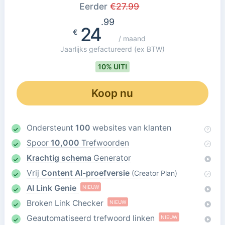
Eerder
€
27.99
.99
24
€
/ maand
Jaarlijks gefactureerd
(ex BTW)
10% UIT!
Koop nu
Ondersteunt
100
websites van klanten
Spoor
10,000
Trefwoorden
Krachtig schema
Generator
Vrij
Content AI-proefversie
(Creator Plan)
AI Link Genie
NIEUW
Broken Link Checker
NIEUW
Geautomatiseerd trefwoord linken
NIEUW