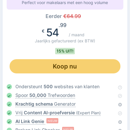
Perfect voor makelaars met een hoog volume
Eerder
€
64.99
.99
54
€
/ maand
Jaarlijks gefactureerd
(ex BTW)
15% UIT!
Koop nu
Ondersteunt
500
websites van klanten
Spoor
50,000
Trefwoorden
Krachtig schema
Generator
Vrij
Content AI-proefversie
(Expert Plan)
AI Link Genie
NIEUW
NIEUW