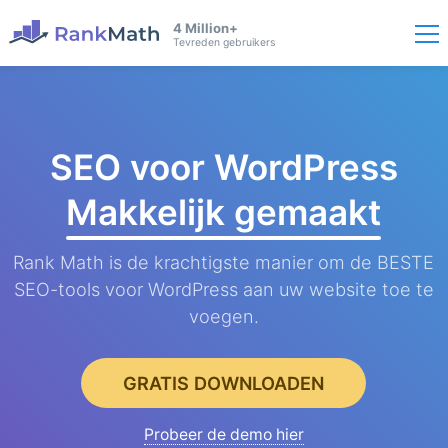
4 Million+
Tevreden gebruikers
SEO voor WordPress
Makkelijk gemaakt
Rank Math is de krachtigste manier om de BESTE
SEO-tools voor WordPress aan uw website toe te
voegen.
GRATIS DOWNLOADEN
Probeer de demo hier