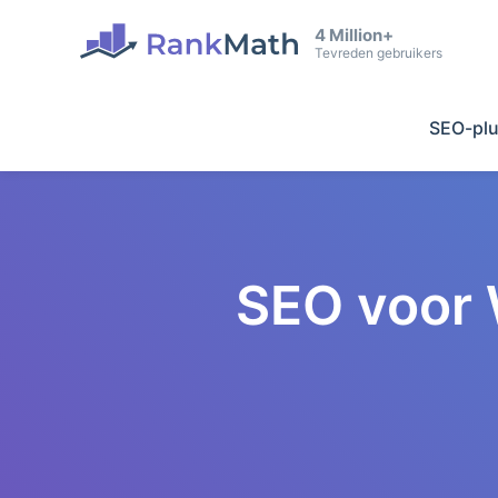
4 Million+
Tevreden gebruikers
SEO-plu
SEO voor