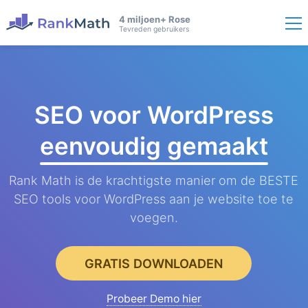
4 miljoen+ Rose
Tevreden gebruikers
SEO voor WordPress
eenvoudig gemaakt
Rank Math is de krachtigste manier om de BESTE
SEO tools voor WordPress aan je website toe te
voegen.
GRATIS DOWNLOADEN
Probeer Demo hier