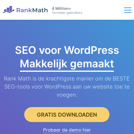
4 Million+
Tevreden gebruikers
SEO voor WordPress
Makkelijk gemaakt
Rank Math is de krachtigste manier om de BESTE
SEO-tools voor WordPress aan uw website toe te
voegen.
GRATIS DOWNLOADEN
Probeer de demo hier