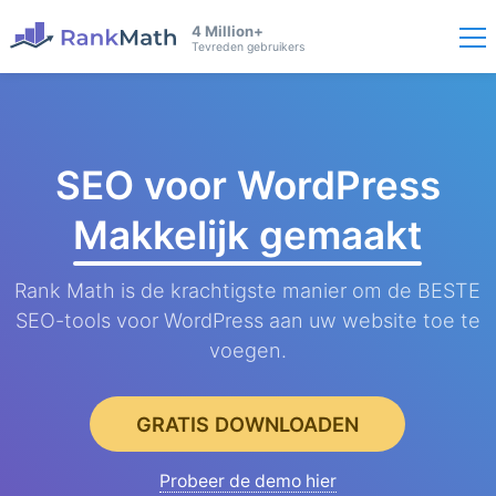
4 Million+
Tevreden gebruikers
SEO voor WordPress
Makkelijk gemaakt
Rank Math is de krachtigste manier om de BESTE
SEO-tools voor WordPress aan uw website toe te
voegen.
GRATIS DOWNLOADEN
Probeer de demo hier