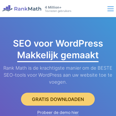
4 Million+
Tevreden gebruikers
SEO voor WordPress
Makkelijk gemaakt
Rank Math is de krachtigste manier om de BESTE
SEO-tools voor WordPress aan uw website toe te
voegen.
GRATIS DOWNLOADEN
Probeer de demo hier