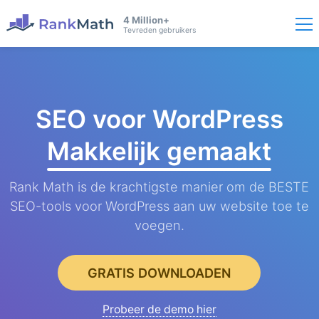
4 Million+
Tevreden gebruikers
SEO voor WordPress
Makkelijk gemaakt
Rank Math is de krachtigste manier om de BESTE
SEO-tools voor WordPress aan uw website toe te
voegen.
GRATIS DOWNLOADEN
Probeer de demo hier