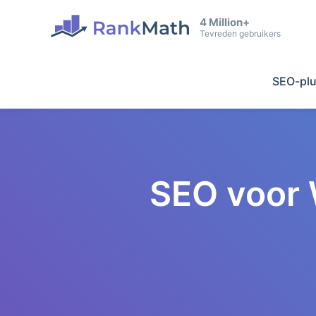
4 Million+
Tevreden gebruikers
SEO-plu
SEO voor