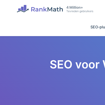
4 Million+
Tevreden gebruikers
SEO-plu
SEO voor