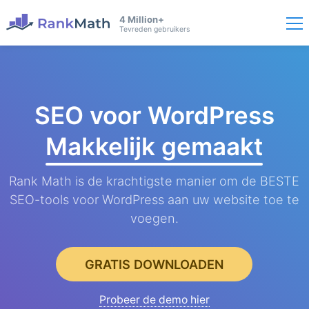
4 Million+
Tevreden gebruikers
SEO voor WordPress
Makkelijk gemaakt
Rank Math is de krachtigste manier om de BESTE
SEO-tools voor WordPress aan uw website toe te
voegen.
GRATIS DOWNLOADEN
Probeer de demo hier