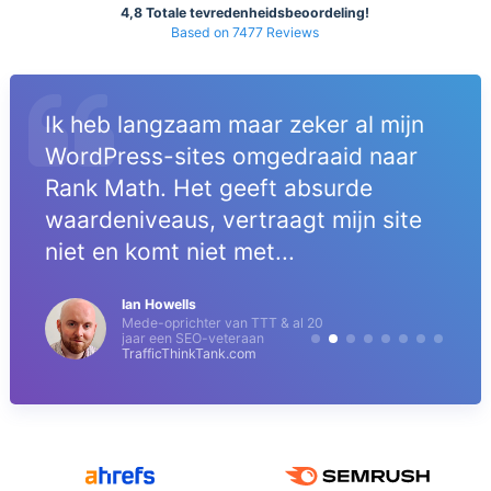
4,8 Totale tevredenheidsbeoordeling!
Based on 7477 Reviews
Ik heb langzaam maar zeker al mijn
WordPress-sites omgedraaid naar
Rank Math. Het geeft absurde
waardeniveaus, vertraagt mijn site
niet en komt niet met...
Ian Howells
Mede-oprichter van TTT & al 20
jaar een SEO-veteraan
TrafficThinkTank.com