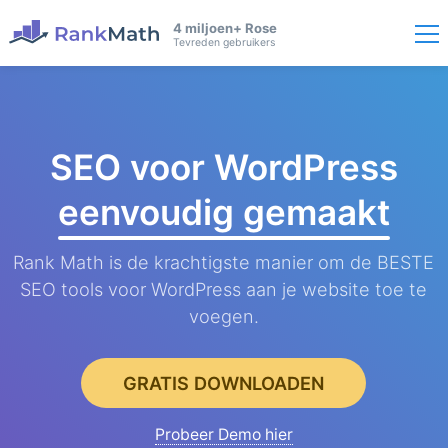
4 miljoen+ Rose
Tevreden gebruikers
SEO voor WordPress
eenvoudig gemaakt
Rank Math is de krachtigste manier om de BESTE
SEO tools voor WordPress aan je website toe te
voegen.
GRATIS DOWNLOADEN
Probeer Demo hier