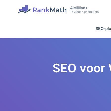
4 Million+
Tevreden gebruikers
SEO-plu
SEO voor